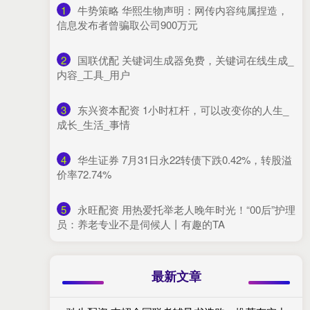
1
​牛势策略 华熙生物声明：网传内容纯属捏造，
信息发布者曾骗取公司900万元
2
​国联优配 关键词生成器免费，关键词在线生成_
内容_工具_用户
3
​东兴资本配资 1小时杠杆，可以改变你的人生_
成长_生活_事情
4
​华生证券 7月31日永22转债下跌0.42%，转股溢
价率72.74%
5
​永旺配资 用热爱托举老人晚年时光！“00后”护理
员：养老专业不是伺候人丨有趣的TA
最新文章