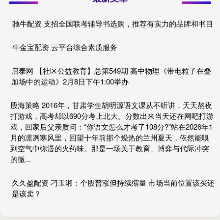
驰牛配资 支招全国联考辅导书选购，推荐有实力的品牌和书目
牛金宝配资 云平台综合素质服务
启泰网 【社区公益教育】总第549期 高中物理《带电粒子在叠
加场中的运动》2月8日下午1:00举办
股海策略 2016年，甘肃学生胡明源语文课从不听讲，天天熬夜
打游戏，高考却以690分考上北大。分数出来当天还在网吧打游
戏，回家后父亲质问：“你语文怎么才考了108分?”站在2026年1
月的凛冽寒风里，回望十年前那个燥热的兰州夏天，依然能嗅
到空气中弥漫的火药味。那是一场关于教育、博弈与代际冲突
的微...
久久盈配资 刁玉湘：个股普涨但持续缩量 市场当前位置该买还
是该卖？