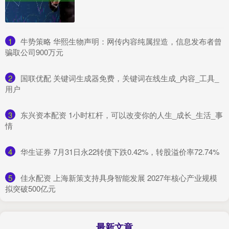
1
​牛势策略 华熙生物声明：网传内容纯属捏造，信息发布者曾
骗取公司900万元
2
​国联优配 关键词生成器免费，关键词在线生成_内容_工具_
用户
3
​东兴资本配资 1小时杠杆，可以改变你的人生_成长_生活_事
情
4
​华生证券 7月31日永22转债下跌0.42%，转股溢价率72.74%
5
​佳永配资 上海新策支持具身智能发展 2027年核心产业规模
拟突破500亿元
最新文章