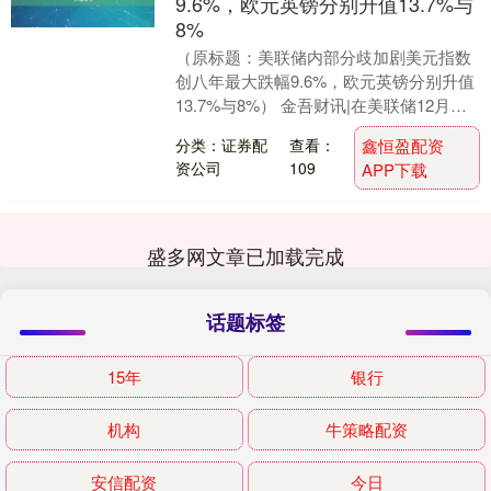
9.6%，欧元英镑分别升值13.7%与
8%
（原标题：美联储内部分歧加剧美元指数
创八年最大跌幅9.6%，欧元英镑分别升值
13.7%与8%） 金吾财讯|在美联储12月会
议纪要公布前夕，美元指数周二持稳于
分类：证券配
查看：
鑫恒盈配资
98....
资公司
109
APP下载
盛多网文章已加载完成
话题标签
15年
银行
机构
牛策略配资
安信配资
今日