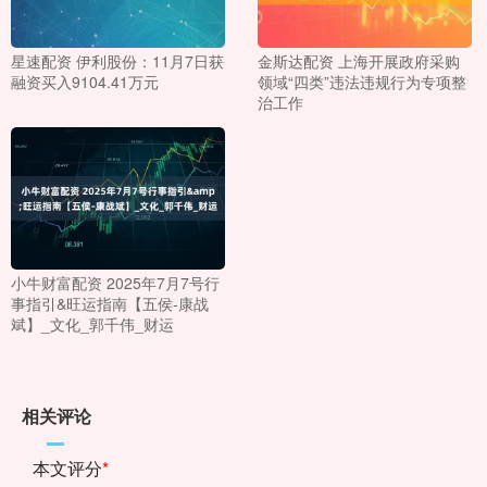
星速配资 伊利股份：11月7日获
金斯达配资 上海开展政府采购
融资买入9104.41万元
领域“四类”违法违规行为专项整
治工作
小牛财富配资 2025年7月7号行
事指引&旺运指南【五侯-康战
斌】_文化_郭千伟_财运
相关评论
本文评分
*