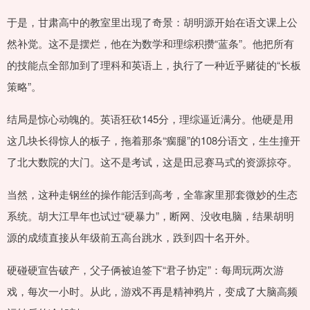
于是，甘肃高中的教室里出现了奇景：胡明源开始在语文课上公
然补觉。这不是摆烂，他在为数学和理综积攒“蓝条”。他把所有
的技能点全部加到了理科和英语上，执行了一种近乎赌徒的“长板
策略”。
结局是惊心动魄的。英语狂砍145分，理综逼近满分。他硬是用
这几块长得惊人的板子，拖着那条“瘸腿”的108分语文，生生撞开
了北大数院的大门。这不是考试，这是田忌赛马式的资源掠夺。
当然，这种走钢丝的操作能活到高考，全靠家里那套微妙的生态
系统。胡大江早年也试过“硬暴力”，断网、没收电脑，结果胡明
源的成绩直接从年级前五高台跳水，跌到四十名开外。
硬碰硬宣告破产，父子俩被迫签下“君子协定”：每周玩两次游
戏，每次一小时。从此，游戏不再是精神鸦片，变成了大脑高频