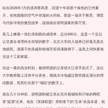
站在2026年1月的凛冽寒风里，回望十年前那个燥热的兰州夏
天，依然能嗅到空气中弥漫的火药味。那是一场关于教育、博弈
与代际冲突的微型战争，战场就在胡明源家的客厅里。
茶几上摊着一张红得刺眼的成绩单，总分690分。这是一个足以
让甘肃全省理科生仰望的数字，北京大学的入场券已经毫无悬念
地锁死。满屋子的亲戚和校领导笑得满脸褶子，溢美之词快要淹
没这个工薪家庭。
但这一幕的高光时刻，被胡明源的父亲胡大江亲手掐灭了。这位
大学教师脸上没有半分喜色，视线冷冷地越过那些接近满分的理
综数据，死死钉在那个“塌陷”的数字上。
就在几十分钟前，胡明源刚被父亲从充斥着烟味和汗味的网吧
里“提溜”出来。他在《英雄联盟》里刚拿下的“五杀”余温未退，就