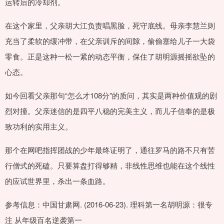
运转后的冷却剂。
在这个家里，父亲胡大江负责唱黑脸，死守底线。母亲李慧兰则
充当了柔软的缓冲带，在父亲训斥的间隙，偷偷塞给儿子一大袋
零食。正是这种一松一紧的动态平衡，保住了胡明源摇摇欲坠的
心态。
如今回看父亲那句“怎么才108分”的质问，其实是两种价值观的剧
烈对撞。父亲迷信的是四平八稳的完美主义，而儿子信奉的是极
致功利的实用主义。
那个在网吧指挥团战的少年最终证明了，通往罗马的路不只有苦
行僧式的死磕。只要算盘打得够精，非线性思维也能在这个线性
的应试世界里，杀出一条血路。
参考信息：中国甘肃网. (2016-06-23). 理科第一名胡明源：很专
注 从年级百名逆袭第一