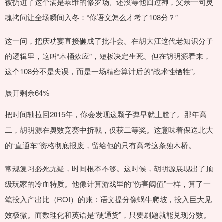
被扔进了这个满是恭维的修罗场。还没等他回过神，父亲一句灵
魂拷问让全场瞬间入冬：“你语文怎么才考了108分？”
这一问，把庆功宴直接砸成了批斗会。在胡大江这代老知识分子
的逻辑里，这叫“木桶效应”，短板决定生死。但在胡明源看来，
这个108分不是失误，而是一场精密算计后的“战术性牺牲”。
展开剩余64%
把时间轴拉回2015年，你会发现这颗子弹早就上膛了。那年高
二，胡明源在奥数竞赛中折戟，仅获二等奖。这意味着保送北大
的“直通车”资格彻底报废，留给他的只有高考这条独木桥。
常规复习必死无疑，时间根本不够。这时候，胡明源展现出了顶
级玩家的冷血特质。他像计算游戏里的“伤害阈值”一样，算了一
笔投入产出比（ROI）的账：语文提分像蜗牛爬坡，投入巨大见
效极微。而数理化和英语是“硬通货”，只要刷题就能兑现分数。