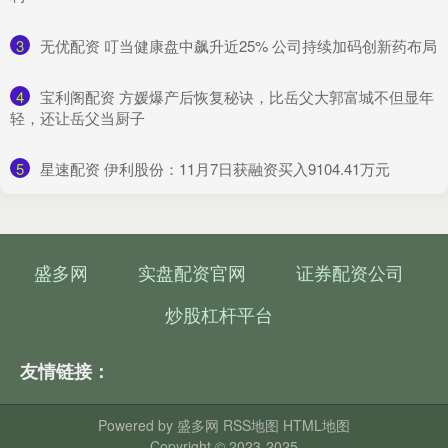
3
​无优配资 叮当健康盘中飙升近25% 公司持续加码创新药布局
4
​宝利阁配资 方媛爆产后恢复秘诀，比岳父大郭富城不但显年
轻，还让岳父当厨子
5
​星速配资 伊利股份：11月7日获融资买入9104.41万元
盛多网
实盘配资官网
证券配资公司
炒股杠杆平台
友情链接：
Powered by
盛多网
RSS地图
HTML地图
Copyright
© 2023-2025