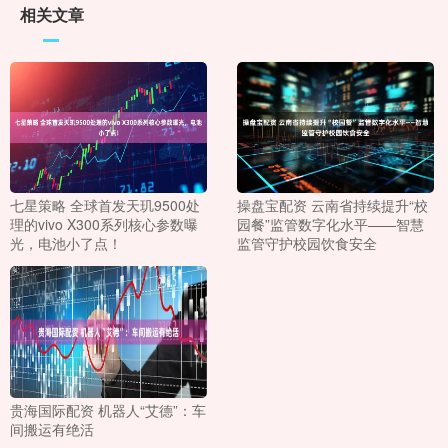
相关文章
七星策略 全球首发天玑9500处
操盘宝配资 云南省持续提升“校
理的vivo X300系列核心参数曝
园餐”监管数字化水平——智慧
光，电池小了点！
监管守护校园饮食安全
贵海国际配资 机器人“艾德”：车
间搬运有绝活