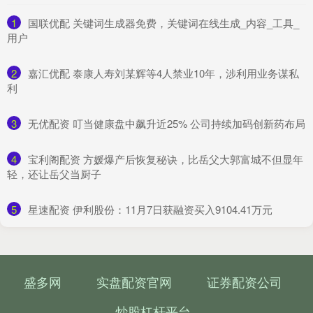
1
​国联优配 关键词生成器免费，关键词在线生成_内容_工具_
用户
2
​嘉汇优配 泰康人寿刘某辉等4人禁业10年，涉利用业务谋私
利
3
​无优配资 叮当健康盘中飙升近25% 公司持续加码创新药布局
4
​宝利阁配资 方媛爆产后恢复秘诀，比岳父大郭富城不但显年
轻，还让岳父当厨子
5
​星速配资 伊利股份：11月7日获融资买入9104.41万元
盛多网
实盘配资官网
证券配资公司
炒股杠杆平台