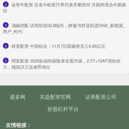
2
​金智牛配资 百名中欧医疗界代表齐聚郑州 共探跨境合作新路
径
3
​涌融优配 试驾别克GL8陆尚，静谧与舒适刻进DNA_新能源_
用户_时代
4
​联美配资 中国铝业：11月7日获融资买入6.85亿元
5
​明富配资 2026款福特探险者全面升级，2.3T+10AT强劲动
力，挑战汉兰达途昂地位
盛多网
实盘配资官网
证券配资公司
炒股杠杆平台
友情链接：