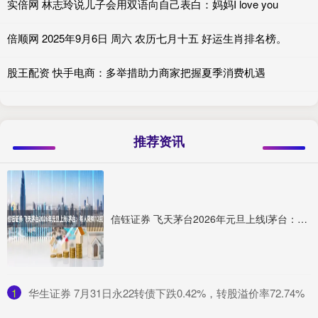
实倍网 林志玲说儿子会用双语向自己表白：妈妈I love you
倍顺网 2025年9月6日 周六 农历七月十五 好运生肖排名榜。
股王配资 快手电商：多举措助力商家把握夏季消费机遇
推荐资讯
信钰证券 飞天茅台2026年元旦上线i茅台：每人限购12瓶
1
​华生证券 7月31日永22转债下跌0.42%，转股溢价率72.74%