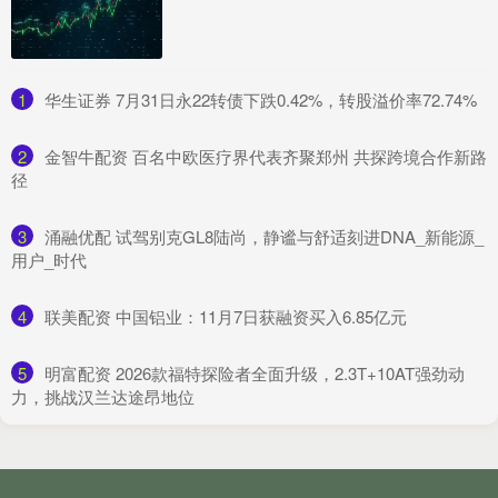
1
​华生证券 7月31日永22转债下跌0.42%，转股溢价率72.74%
2
​金智牛配资 百名中欧医疗界代表齐聚郑州 共探跨境合作新路
径
3
​涌融优配 试驾别克GL8陆尚，静谧与舒适刻进DNA_新能源_
用户_时代
4
​联美配资 中国铝业：11月7日获融资买入6.85亿元
5
​明富配资 2026款福特探险者全面升级，2.3T+10AT强劲动
力，挑战汉兰达途昂地位