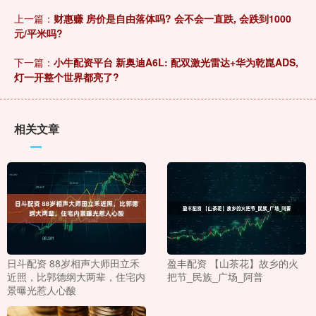
上一篇：
财惠赚 房价是自由落体吗? 会不会一直跌, 会跌到1000
元/平米吗?
下一篇：
小牛配资平台 新奥迪A6L: 配双激光雷达+华为乾崑ADS,
灯一开整个世界都亮了?
相关文章
日斗配资 88岁相声大师田立禾
盈丰配资 【山茶花】故乡的火
近照，比郭德纲大两辈，住宅内
把节_民族_广场_阿普
景曝光惹人心酸